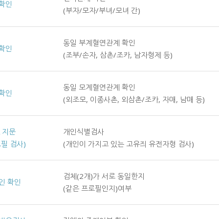
확인
(부자/모자/부녀/모녀 간)
동일 부계혈연관계 확인
확인
(조부/손자, 삼촌/조카, 남자형제 등)
동일 모계혈연관계 확인
확인
(외조모, 이종사촌, 외삼촌/조카, 자매, 남매 등)
A 지문
개인식별검사
로필 검사)
(개인이 가지고 있는 고유즤 유전자형 검사)
검체(2개)가 서로 동일한지
인 확인
(같은 프로필인지)여부