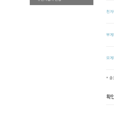
친자
부계
모계
* 
확