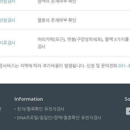
반응검사
정액의 존재여부 확인
반응검사
혈흔의 존재여부 확인
머리카락(모근), 면봉(구강상피세포), 혈액 3가지를
시료검사
검사
출장서비스는 지역에 따라 추가비용이 발생됩니다. 신청 및 문의전화
051-
Information
So
면
• 친자/혈족확인 유전자검사
• DNA프로필/동일인/정액/혈흔확인 유전자검사