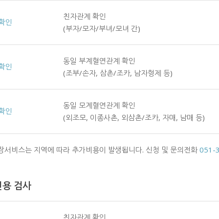
친자관계 확인
확인
(부자/모자/부녀/모녀 간)
동일 부계혈연관계 확인
확인
(조부/손자, 삼촌/조카, 남자형제 등)
동일 모계혈연관계 확인
확인
(외조모, 이종사촌, 외삼촌/조카, 자매, 남매 등)
출장서비스는 지역에 따라 추가비용이 발생됩니다. 신청 및 문의전화
051-
인용 검사
친자관계 확인