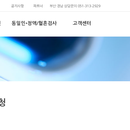
공지사항
파트너
부산·경남 상담문의 051-313-2929
인
동일인•정액/혈흔검사
고객센터
청