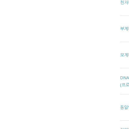
친자
부계
모계
DN
(프
동일